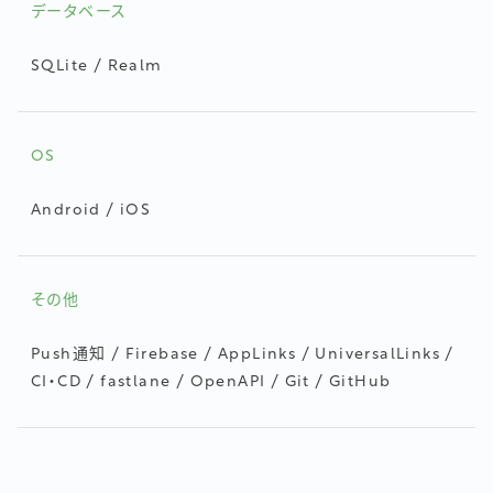
データベース
SQLite / Realm
OS
Android / iOS
その他
Push通知 / Firebase / AppLinks / UniversalLinks /
CI・CD / fastlane / OpenAPI / Git / GitHub