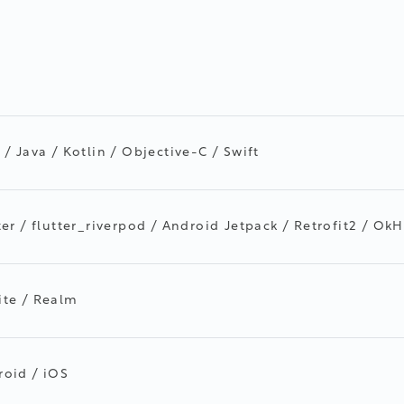
 / Java / Kotlin / Objective-C / Swift
ter / flutter_riverpod / Android Jetpack / Retrofit2 / Ok
ite / Realm
roid / iOS